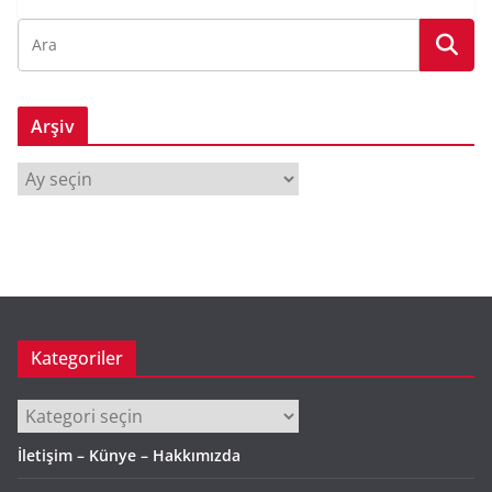
Arşiv
A
r
ş
i
v
Kategoriler
Kategoriler
İletişim – Künye – Hakkımızda