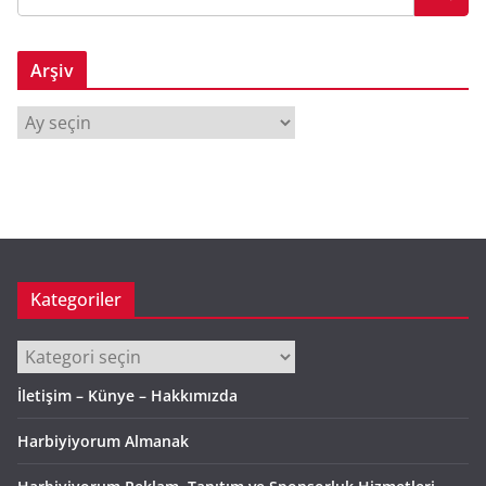
Arşiv
A
r
ş
i
v
Kategoriler
Kategoriler
İletişim – Künye – Hakkımızda
Harbiyiyorum Almanak