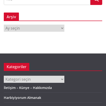
Arşiv
A
r
ş
i
v
Kategoriler
Kategoriler
İletişim – Künye – Hakkımızda
Harbiyiyorum Almanak