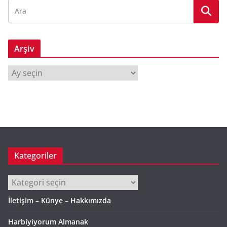
Arşiv
A
r
ş
i
v
Kategoriler
Kategoriler
İletişim – Künye – Hakkımızda
Harbiyiyorum Almanak