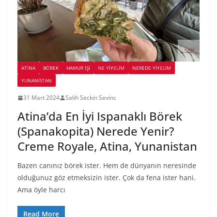
ATINA
BÖREK
HAMUR İŞI
NE YİYELİM
NEREDE YİYELİM
YUNANISTAN
31 Mart 2024
Salih Seckin Sevinc
Atina’da En İyi Ispanaklı Börek
(Spanakopita) Nerede Yenir?
Creme Royale, Atina, Yunanistan
Bazen canınız börek ister. Hem de dünyanın neresinde
olduğunuz göz etmeksizin ister. Çok da fena ister hani.
Ama öyle harcı
Read More