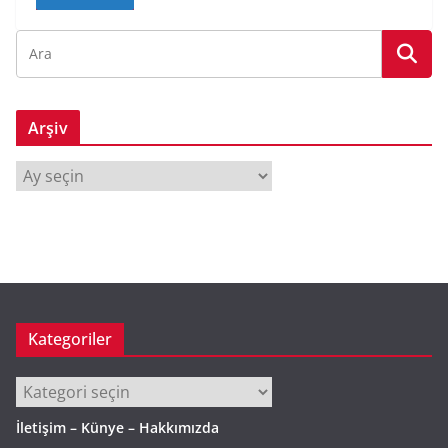
Arşiv
A
r
ş
i
v
Kategoriler
Kategoriler
İletişim – Künye – Hakkımızda