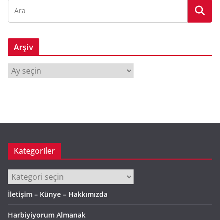
Arşiv
A
r
ş
i
v
Kategoriler
Kategoriler
İletişim – Künye – Hakkımızda
Harbiyiyorum Almanak