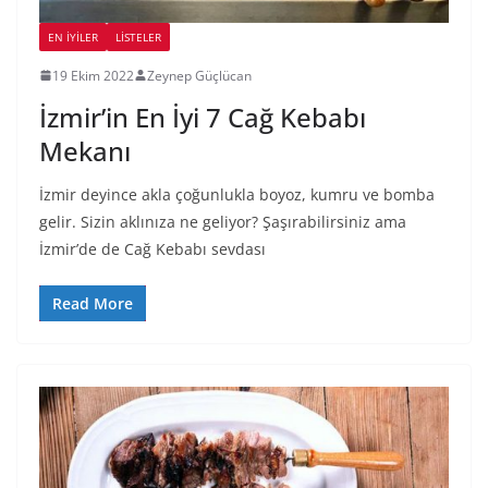
EN İYILER
LİSTELER
19 Ekim 2022
Zeynep Güçlücan
İzmir’in En İyi 7 Cağ Kebabı
Mekanı
İzmir deyince akla çoğunlukla boyoz, kumru ve bomba
gelir. Sizin aklınıza ne geliyor? Şaşırabilirsiniz ama
İzmir’de de Cağ Kebabı sevdası
Read More