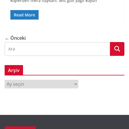
köylerden mera hayvanı. Mis gibi yağlı koyun
Read More
← Önceki
Arşiv
A
r
ş
i
v