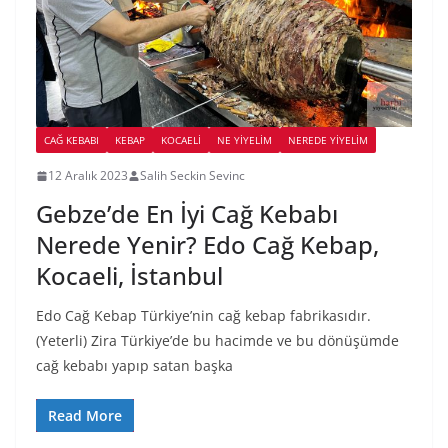
CAĞ KEBABI
KEBAP
KOCAELI
NE YİYELİM
NEREDE YİYELİM
12 Aralık 2023
Salih Seckin Sevinc
Gebze’de En İyi Cağ Kebabı
Nerede Yenir? Edo Cağ Kebap,
Kocaeli, İstanbul
Edo Cağ Kebap Türkiye’nin cağ kebap fabrikasıdır.
(Yeterli) Zira Türkiye’de bu hacimde ve bu dönüşümde
cağ kebabı yapıp satan başka
Read More