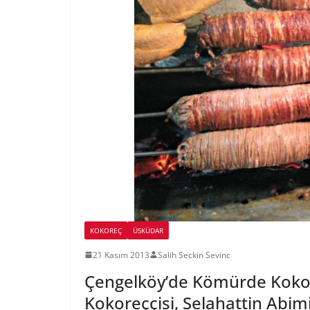
KOKOREÇ
ÜSKÜDAR
21 Kasım 2013
Salih Seckin Sevinc
Çengelköy’de Kömürde Koko
Kokoreççisi, Selahattin Abim