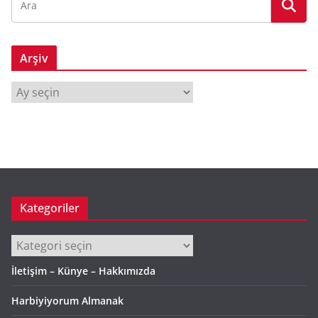
Arşiv
A
r
ş
i
v
Kategoriler
Kategoriler
İletişim – Künye – Hakkımızda
Harbiyiyorum Almanak