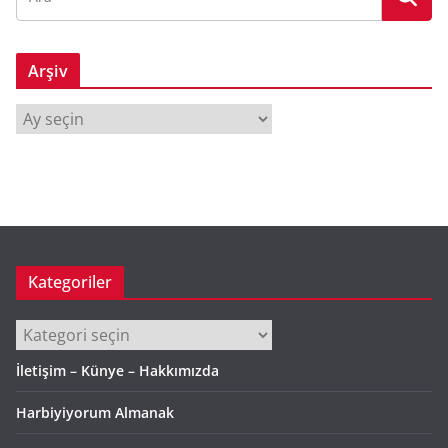
Arşiv
A
r
ş
i
v
Kategoriler
Kategoriler
İletişim – Künye – Hakkımızda
Harbiyiyorum Almanak