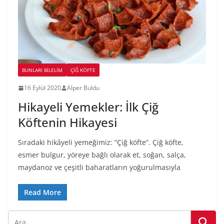
BUNLARI BILELIM
ÇIĞ KÖFTE
16 Eylül 2020
Alper Buldu
Hikayeli Yemekler: İlk Çiğ
Köftenin Hikayesi
Sıradaki hikâyeli yemeğimiz: “Çiğ köfte”. Çiğ köfte,
esmer bulgur, yöreye bağlı olarak et, soğan, salça,
maydanoz ve çeşitli baharatların yoğurulmasıyla
Read More