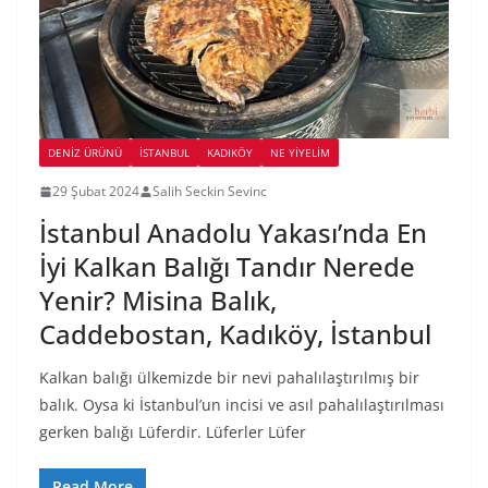
DENIZ ÜRÜNÜ
İSTANBUL
KADIKÖY
NE YİYELİM
29 Şubat 2024
Salih Seckin Sevinc
İstanbul Anadolu Yakası’nda En
İyi Kalkan Balığı Tandır Nerede
Yenir? Misina Balık,
Caddebostan, Kadıköy, İstanbul
Kalkan balığı ülkemizde bir nevi pahalılaştırılmış bir
balık. Oysa ki İstanbul’un incisi ve asıl pahalılaştırılması
gerken balığı Lüferdir. Lüferler Lüfer
Read More