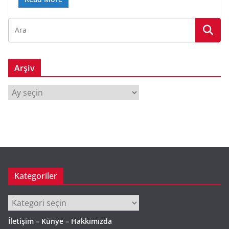
Arşiv
A
r
ş
i
v
Kategoriler
Kategoriler
İletişim – Künye – Hakkımızda