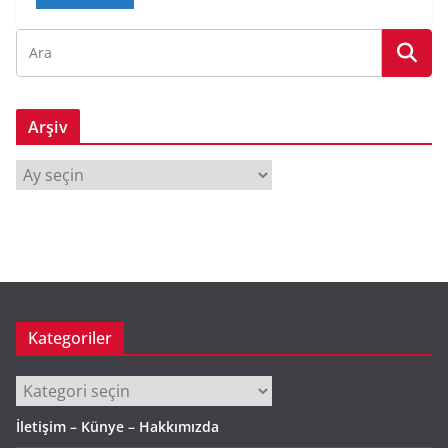
Arşiv
A
r
ş
i
v
Kategoriler
Kategoriler
İletişim – Künye – Hakkımızda