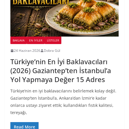
BAKLAVA
EN İYILER
LİSTELER
24 Haziran 2026
Dobra Gül
Türkiye’nin En İyi Baklavacıları
(2026) Gaziantep’ten İstanbul’a
Yol Yapmaya Değer 15 Adres
Türkiye’nin en iyi baklavacılarını belirlemek kolay değil.
Gaziantep’ten İstanbul’a, Ankara’dan İzmir’e kadar
onlarca ustayı ziyaret ettik; kullandıkları fıstık kalitesi,
tereyağı,
Read More