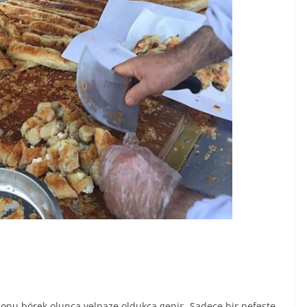
 Konu börek olunca yelpaze oldukça geniş. Sadece bir nefeste