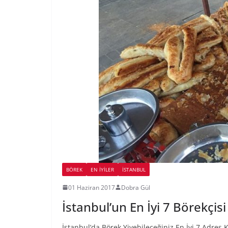
BÖREK
EN İYILER
İSTANBUL
01 Haziran 2017
Dobra Gül
İstanbul’un En İyi 7 Börekçisi
İstanbul’da Börek Yiyebileceğiniz En İyi 7 Adres