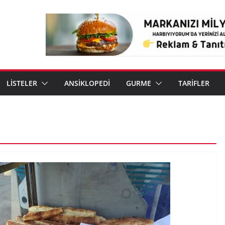
LİSTELER
ANSİKLOPEDİ
GURME
TARİFLER