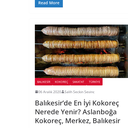
Read More
BALIKESIR
KOKOREÇ
SAKATAT
TÜRKIYE
06 Aralık 2020
Salih Seckin Sevinc
Balıkesir’de En İyi Kokoreç
Nerede Yenir? Aslanboğa
Kokoreç, Merkez, Balıkesir