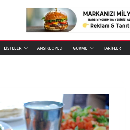
LİSTELER
ANSİKLOPEDİ
GURME
TARİFLER