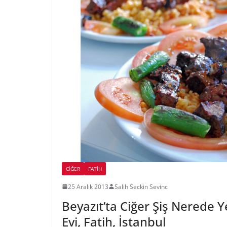
CIĞER
FATIH
25 Aralık 2013
Salih Seckin Sevinc
Beyazıt’ta Ciğer Şiş Nerede 
Evi, Fatih, İstanbul