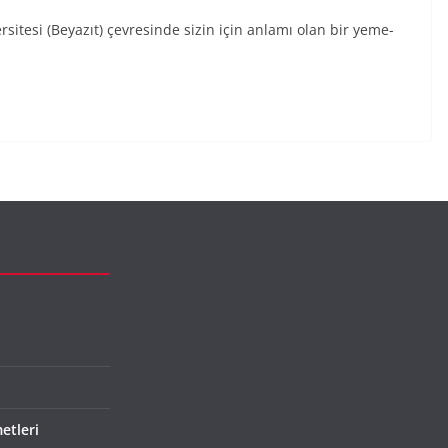
rsitesi (Beyazıt) çevresinde sizin için anlamı olan bir yeme-
etleri