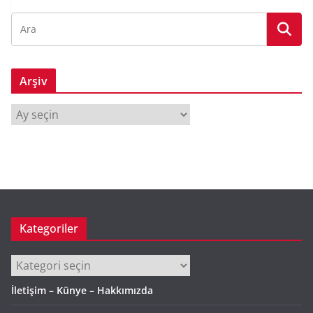
Arşiv
A
r
ş
i
v
Kategoriler
Kategoriler
İletişim – Künye – Hakkımızda