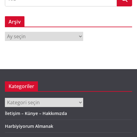
Arşiv
A
r
ş
i
v
Kategoriler
Kategoriler
İletişim – Künye – Hakkımızda
Harbiyiyorum Almanak