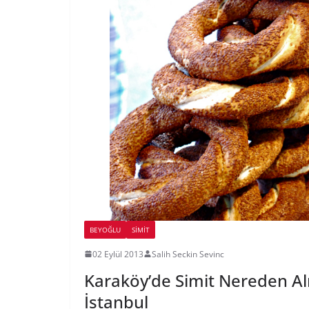
BEYOĞLU
SIMIT
02 Eylül 2013
Salih Seckin Sevinc
Karaköy’de Simit Nereden Alın
İstanbul