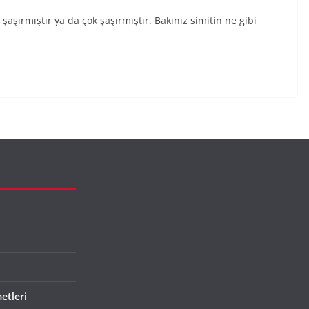
şaşırmıştır ya da çok şaşırmıştır. Bakınız simitin ne gibi
etleri