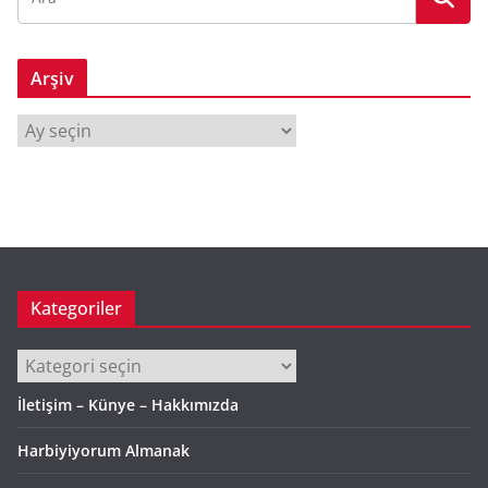
Arşiv
A
r
ş
i
v
Kategoriler
Kategoriler
İletişim – Künye – Hakkımızda
Harbiyiyorum Almanak