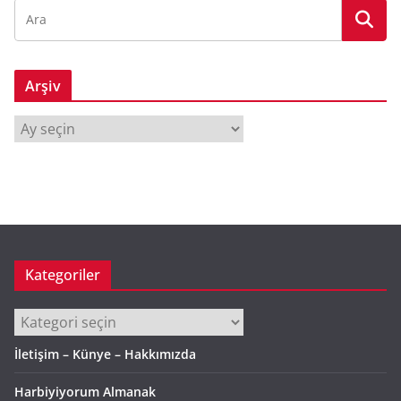
Arşiv
A
r
ş
i
v
Kategoriler
Kategoriler
İletişim – Künye – Hakkımızda
Harbiyiyorum Almanak