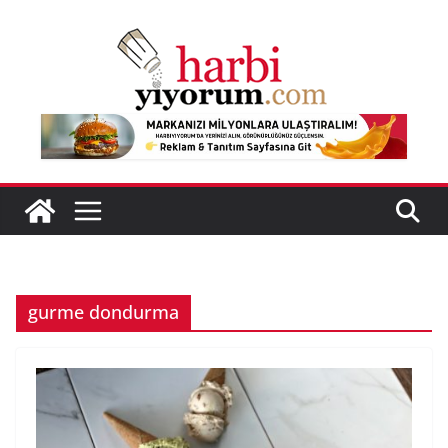
Skip
to
content
gurme dondurma