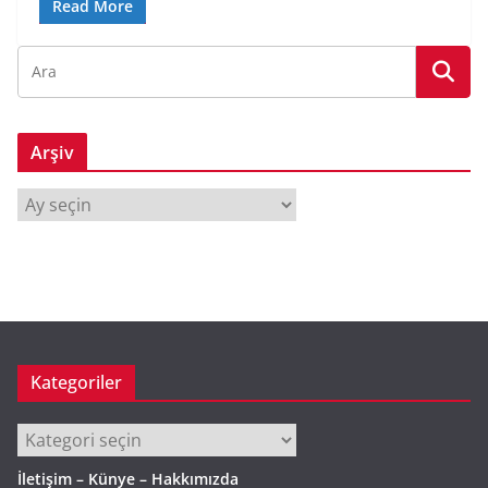
Read More
Arşiv
A
r
ş
i
v
Kategoriler
Kategoriler
İletişim – Künye – Hakkımızda