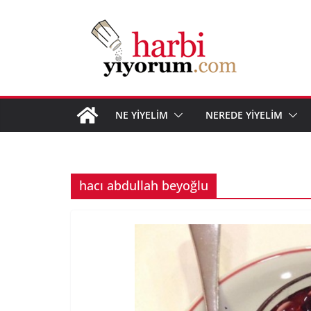
Skip
to
content
NE YİYELİM
NEREDE YİYELİM
hacı abdullah beyoğlu