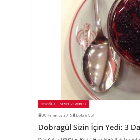
BEYOĞLU
GENEL YEMEKLER
30 Temmuz 2015
Dobra Gül
Dobragül Sizin İçin Yedi: 3 
Dile Kolay 1888’den Beri… Hacı Abdullah Lokantas