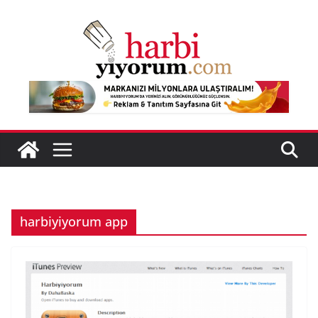
Skip
to
content
harbiyiyorum app