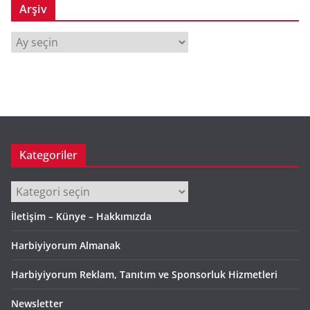
Arşiv
A
r
ş
i
v
Kategoriler
Kategoriler
İletişim – Künye – Hakkımızda
Harbiyiyorum Almanak
Harbiyiyorum Reklam, Tanıtım ve Sponsorluk Hizmetleri
Newsletter