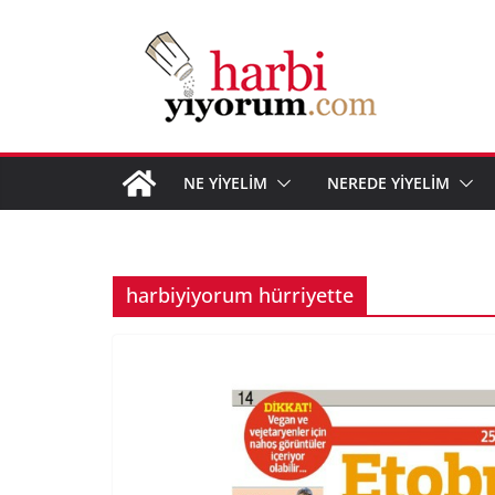
Skip
to
content
NE YİYELİM
NEREDE YİYELİM
harbiyiyorum hürriyette