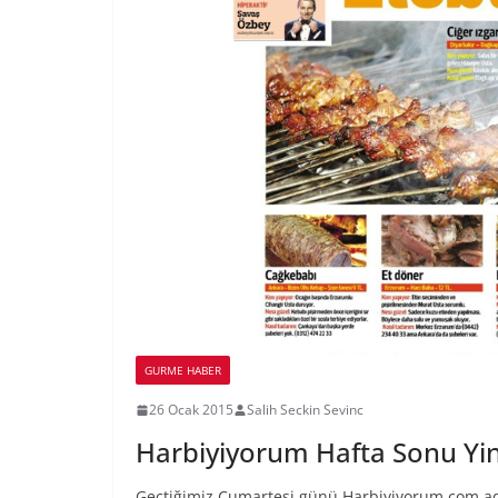
GURME HABER
26 Ocak 2015
Salih Seckin Sevinc
Harbiyiyorum Hafta Sonu Yine
Geçtiğimiz Cumartesi günü Harbiyiyorum.com adı