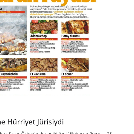
 Hürriyet Jürisiydi
na Savaş Özbey‘in derlediği özel “Etoburun Rüyası – 25