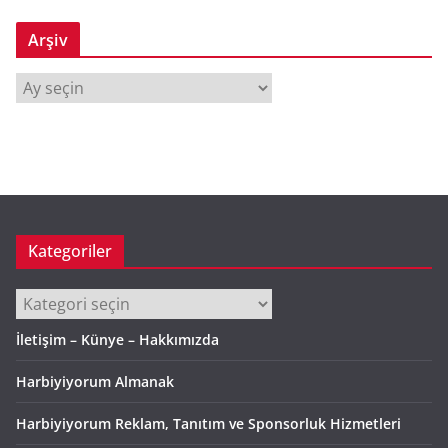
Arşiv
A
r
ş
i
v
Kategoriler
Kategoriler
İletişim – Künye – Hakkımızda
Harbiyiyorum Almanak
Harbiyiyorum Reklam, Tanıtım ve Sponsorluk Hizmetleri