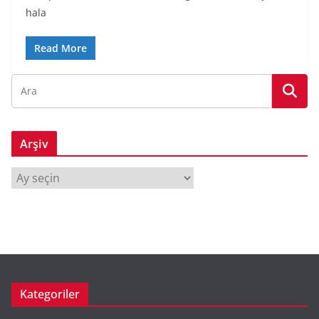
hala
Read More
Arşiv
A
r
ş
i
v
Kategoriler