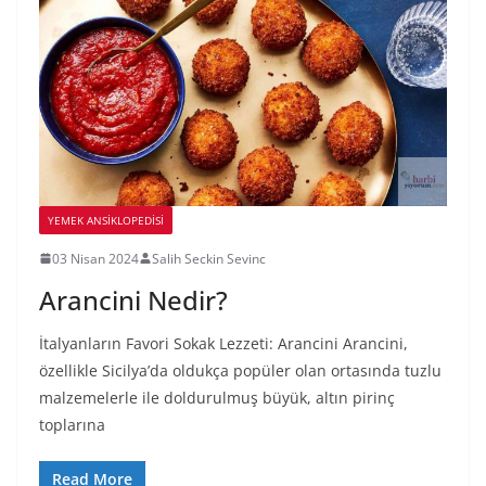
YEMEK ANSİKLOPEDİSİ
03 Nisan 2024
Salih Seckin Sevinc
Arancini Nedir?
İtalyanların Favori Sokak Lezzeti: Arancini Arancini,
özellikle Sicilya’da oldukça popüler olan ortasında tuzlu
malzemelerle ile doldurulmuş büyük, altın pirinç
toplarına
Read More