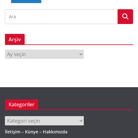
Arşiv
A
r
ş
i
v
Kategoriler
Kategoriler
İletişim – Künye – Hakkımızda