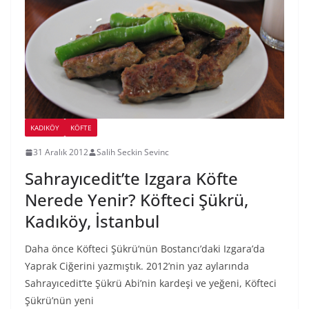
KADIKÖY
KÖFTE
31 Aralık 2012
Salih Seckin Sevinc
Sahrayıcedit’te Izgara Köfte
Nerede Yenir? Köfteci Şükrü,
Kadıköy, İstanbul
Daha önce Köfteci Şükrü‘nün Bostancı’daki Izgara’da
Yaprak Ciğerini yazmıştık. 2012’nin yaz aylarında
Sahrayıcedit’te Şükrü Abi’nin kardeşi ve yeğeni, Köfteci
Şükrü’nün yeni