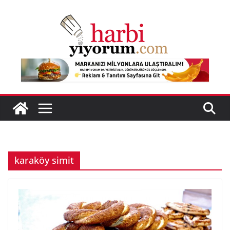
Skip
to
content
karaköy simit