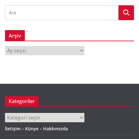
Arşiv
A
r
ş
i
v
Kategoriler
Kategoriler
İletişim – Künye – Hakkımızda