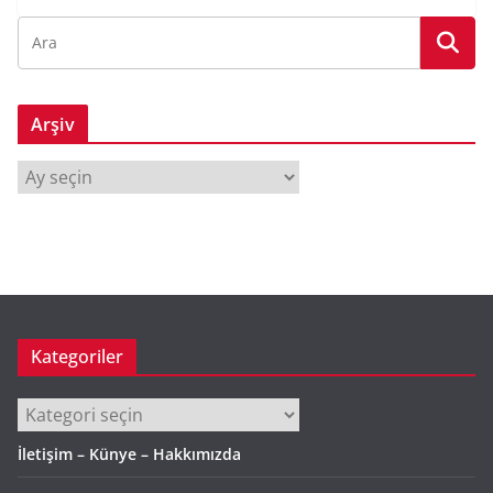
Arşiv
A
r
ş
i
v
Kategoriler
Kategoriler
İletişim – Künye – Hakkımızda