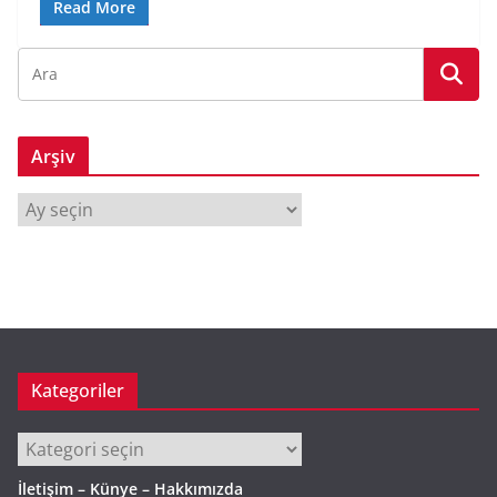
Read More
Arşiv
A
r
ş
i
v
Kategoriler
Kategoriler
İletişim – Künye – Hakkımızda