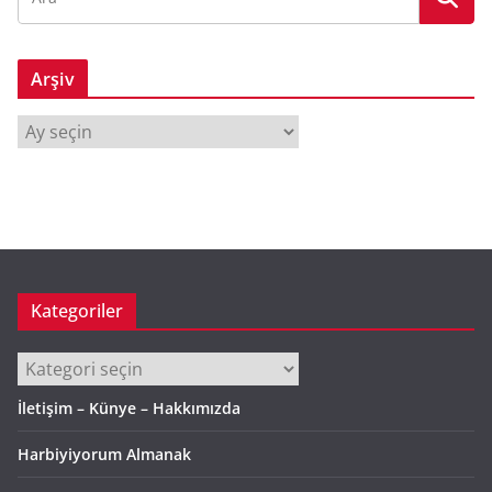
Arşiv
A
r
ş
i
v
Kategoriler
Kategoriler
İletişim – Künye – Hakkımızda
Harbiyiyorum Almanak