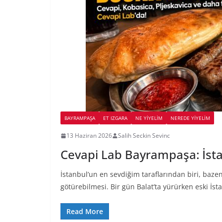
BAYRAMPAŞA
ET IZGARA
NE YİYELİM
NEREDE YİYELİM
13 Haziran 2026
Salih Seckin Sevinc
Cevapi Lab Bayrampaşa: İsta
İstanbul’un en sevdiğim taraflarından biri, bazen
götürebilmesi. Bir gün Balat’ta yürürken eski İst
Read More