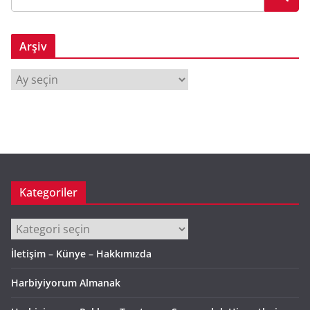
Arşiv
A
r
ş
i
v
Kategoriler
Kategoriler
İletişim – Künye – Hakkımızda
Harbiyiyorum Almanak