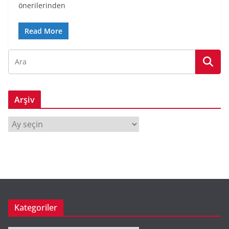
önerilerinden
Read More
Arşiv
A
r
ş
i
v
Kategoriler