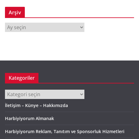
Arşiv
A
r
ş
i
v
Kategoriler
Kategoriler
İletişim – Künye – Hakkımızda
Harbiyiyorum Almanak
Harbiyiyorum Reklam, Tanıtım ve Sponsorluk Hizmetleri