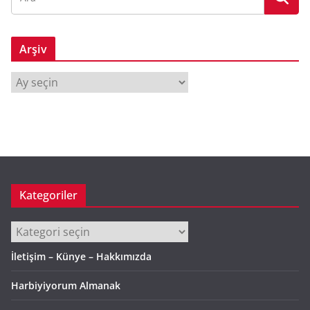
Arşiv
A
r
ş
i
v
Kategoriler
Kategoriler
İletişim – Künye – Hakkımızda
Harbiyiyorum Almanak