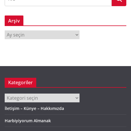
Arşiv
A
r
ş
i
v
Kategoriler
Kategoriler
İletişim – Künye – Hakkımızda
Harbiyiyorum Almanak