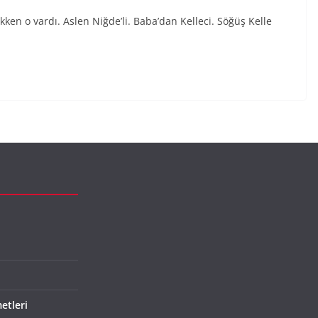
en o vardı. Aslen Niğde’li. Baba’dan Kelleci. Söğüş Kelle
etleri