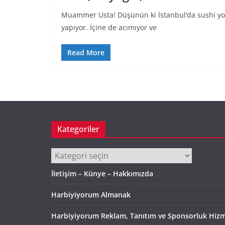
Muammer Usta! Düşünün ki İstanbul’da sushi yokk
yapıyor. İçine de acımıyor ve
Read More
Kategoriler
Kategoriler
İletişim – Künye – Hakkımızda
Harbiyiyorum Almanak
Harbiyiyorum Reklam, Tanıtım ve Sponsorluk Hizm