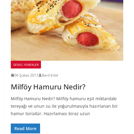
GENEL YEMEKLER
06 Şubat 2017
Beril Erbil
Milföy Hamuru Nedir?
Milföy Hamuru Nedir? Milföy hamuru eşit miktardaki
tereyağı ve unun su ile yoğurulmasıyla hazırlanan bir
hamur türüdür. Hazırlaması biraz uzun
Read More