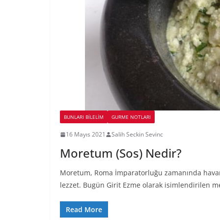
BUNLARI BILELIM
GURME NOTLARI
16 Mayıs 2021
Salih Seckin Sevinc
Moretum (Sos) Nedir?
Moretum, Roma İmparatorluğu zamanında havand
lezzet. Bugün Girit Ezme olarak isimlendirilen 
Read More