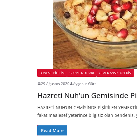
BUNLARI BILELIM
GURME NOTLARI
YEMEK ANSİKLOPEDİSİ
29 Ağustos 2020
Ayşenur Gürel
Hazreti Nuh’un Gemisinde Pi
HAZRETİ NUH’UN GEMİSİNDE PİŞİRİLEN YEMEKTİR
fakat maalesef yeterince bilgisiz olan bendeniz, 
Read More