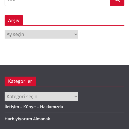
Arşiv
A
r
ş
i
v
Kategoriler
Kategoriler
İletişim – Künye – Hakkımızda
Harbiyiyorum Almanak