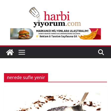
Skip
to
content
nerede sufle yenir