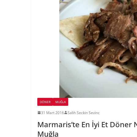
DÖNER
MUĞLA
31 Mart 2016
Salih Seckin Sevinc
Marmaris’te En İyi Et Döner 
Muğla