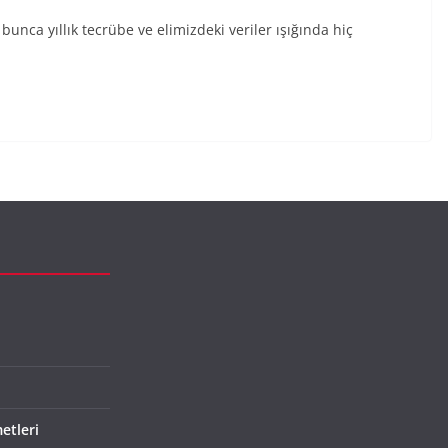
 bunca yıllık tecrübe ve elimizdeki veriler ışığında hiç
etleri