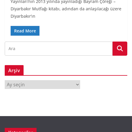
Yayınları‘nın 2013 yılında yayınladığı Bayram Çöreği –
Diyarbakır Mutfağı kitabı, adından da anlaşılacağı üzere
Diyarbakır’ın
Read More
Arşiv
A
r
ş
i
v