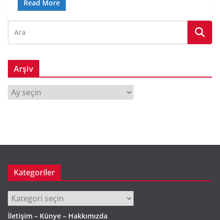
Read More
Arşiv
A
r
ş
i
v
Kategoriler
Kategoriler
İletişim – Künye – Hakkımızda