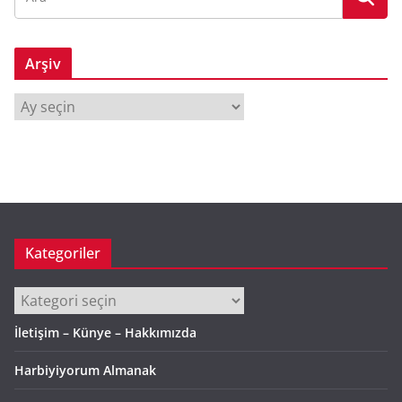
Arşiv
A
r
ş
i
v
Kategoriler
Kategoriler
İletişim – Künye – Hakkımızda
Harbiyiyorum Almanak