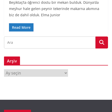
Beşiktaş’ta öğrenci dostu bir mekan bulduk. Dünya’da
meşhur hale gelen peynir tekerinde makarna akımına
biz de dahil olduk. Elma Junior
Read More
Arşiv
A
r
ş
i
v