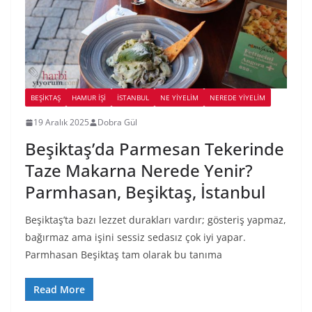
BEŞIKTAŞ
HAMUR İŞI
İSTANBUL
NE YİYELİM
NEREDE YİYELİM
19 Aralık 2025
Dobra Gül
Beşiktaş’da Parmesan Tekerinde
Taze Makarna Nerede Yenir?
Parmhasan, Beşiktaş, İstanbul
Beşiktaş’ta bazı lezzet durakları vardır; gösteriş yapmaz,
bağırmaz ama işini sessiz sedasız çok iyi yapar.
Parmhasan Beşiktaş tam olarak bu tanıma
Read More